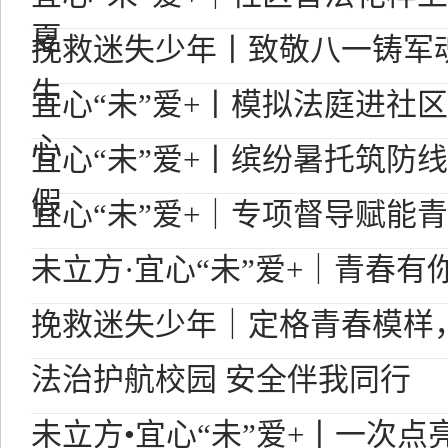
夏
挽救迷失少年丨致敬八一铸军
生
宜心“未”爱+丨模拟法庭进社
心
宜心“未”爱+丨缤纷暑托筑防
假
宜心“未”爱+｜专项督导赋能
未立方·宜心“未”爱+｜青春有
挽救迷失少年｜定格青春模样，
法治护航校园 安全伴我同行
未立方•宜心“未”爱+丨一次