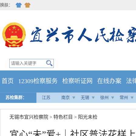
换肤：
首页
12309检察服务
检察听证网
在线办案
法
苏检集群：
江苏
南京
无锡
徐州
常州
无锡市宜兴检察院
>
特色栏目
>
阳光未检
宜心“未”爱+｜社区普法花样