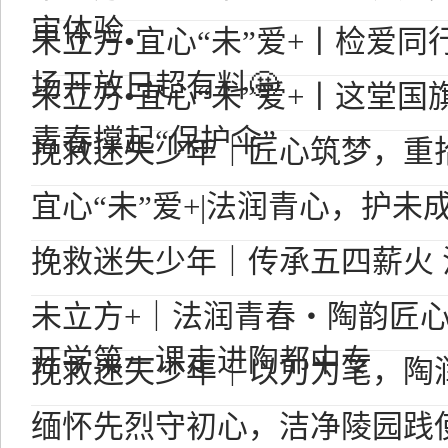
审体验
未立方•宜心“未”爱+丨检爱
场开放日超有料🤩
未立方•宜心“未”爱+丨这堂
青春撑起“保护伞”
挽救迷失少年｜匠心筑梦，重
宜心“未”爱+|法润青心，护未
挽救迷失少年｜传承五四薪火
未立方+｜法润青春・陶韵匠心
开学第一课走进陶都中专
挽救迷失少年｜以刀为笔，陶
缅怀先烈守初心，洁净陵园践