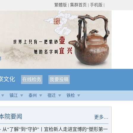
繁體版
|
集群首页
|
手机版
|
察文化
在线检务
我要投稿
镇江
泰州
宿迁
铁检
本院要闻
更多…
·
从“了解”到“守护”丨宜检新人走进宜博的“塑形第一