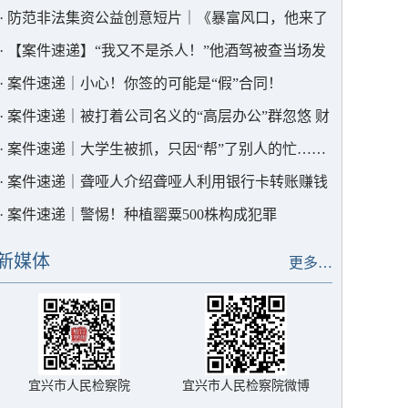
务的意见（试行）》会签仪式
·
防范非法集资公益创意短片｜《暴富风口，他来了
吗？》
·
【案件速递】“我又不是杀人！”他酒驾被查当场发
飙
·
案件速递｜小心！你签的可能是“假”合同！
·
案件速递｜被打着公司名义的“高层办公”群忽悠 财
务总监把几百万转给骗子
·
案件速递｜大学生被抓，只因“帮”了别人的忙……
·
案件速递｜聋哑人介绍聋哑人利用银行卡转账赚钱
涉案流水250余万元
·
案件速递｜警惕！种植罂粟500株构成犯罪
新媒体
更多…
宜兴市人民检察院
宜兴市人民检察院微博