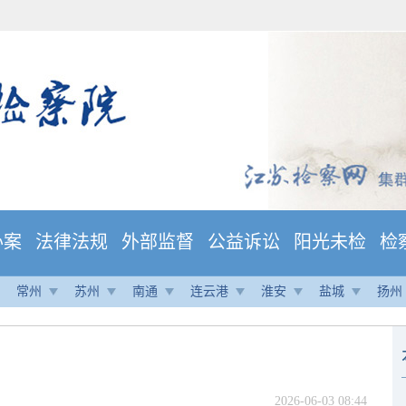
办案
法律法规
外部监督
公益诉讼
阳光未检
检
常州
苏州
南通
连云港
淮安
盐城
扬州
2026-06-03 08:44