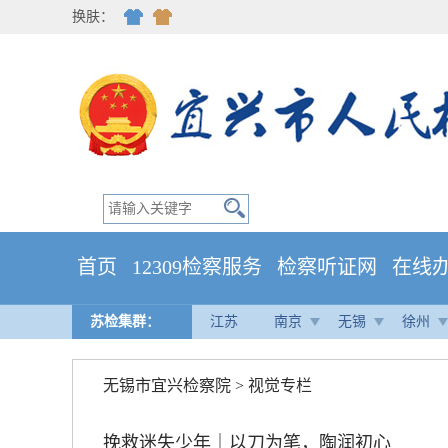
换肤：
首页
12309检察服务
检察听证网
在线
苏检集群：
江苏
南京
无锡
徐州
无锡市宜兴检察院
>
视觉专栏
挽救迷失少年｜以刀为笔，陶润初心