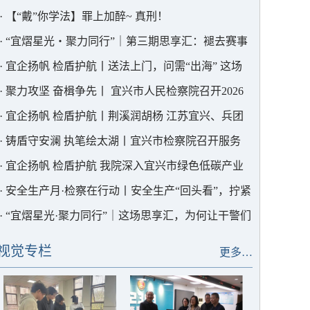
课”
·
【“戴”你学法】罪上加醉~ 真刑！
·
“宜熠星光・聚力同行”｜第三期思享汇：褪去赛事
光环，在沉淀与求索中笃行法治
·
宜企扬帆 检盾护航丨送法上门，问需“出海” 这场
调研走进“碧诺环保”
·
聚力攻坚 奋楫争先丨 宜兴市人民检察院召开2026
年半年度“三个管理”情况分析研判会商会
·
宜企扬帆 检盾护航丨荆溪润胡杨 江苏宜兴、兵团
七师涉外检察共建成果入选国家级法学论坛
·
铸盾守安澜 执笔绘太湖丨宜兴市检察院召开服务
保障安全生产与太湖综合治理工作专题部署会
·
宜企扬帆 检盾护航 我院深入宜兴市绿色低碳产业
协会开展涉外法治专题调研
·
安全生产月·检察在行动丨安全生产“回头看”，拧紧
生产“安全阀”
·
“宜熠星光·聚力同行”｜这场思享汇，为何让干警们
直呼“解渴”？
视觉专栏
更多…