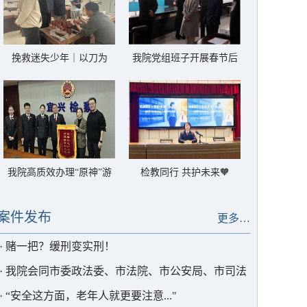
挽救迷失少年｜以刀为
我院党组班子开展春节后
笔，陶润初心
首个工作日走访慰问
我院高质效办理“原神”游
检教同行 共护未来🧡
戏手办著作权被侵权案获
被害企业赠锦旗致谢
案件发布
更多…
·
赌一把？缓刑变实刑！
·
我院会同市委政法委、市法院、市公安局、市司法
局举行《关于开展醉酒危险驾驶人员参与社会公益服
·
“安全这方面，老年人就更要注意..."