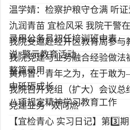
温学婧：检察护粮守仓满 听
氿润青苗 宜检风采 我院干警在
录用公务员初任培训班中表...
我院受邀赴经开区教育局参与
说”警示教育活动
我院党建与业务融合经验做法
整篇录用
黄炜智：青年之为，在于敢为
中砥砺成长
我院召开党组（扩大）会议总
八项规定精神学习教育工作
党建业务 “双向燃”
【宜检青心 实习日记】第3️⃣期