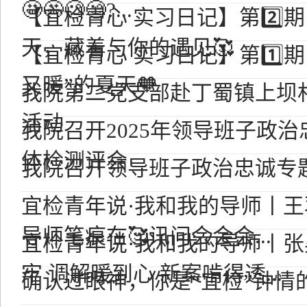
🤩🤩🧐🧐?...
【宜检青心 实习日记】第2️⃣
天，藏着与你的遇见🥰
【宜检青心 实习日记】第1️⃣
又暖”的夏天🧡
我院第二党支部赴丁蜀镇上坝
活动
我院召开2025年领导班子政治
体检测评会
我院召开领导班子政治忠诚专
宜检青年说·我和我的导师丨
导师笔痕在🥰讯问会会会...
宜检青年说·我和我的导师丨
牢 调解暖到心 新案啃得透...
确认过眼神，你是“宜检”钟情的人