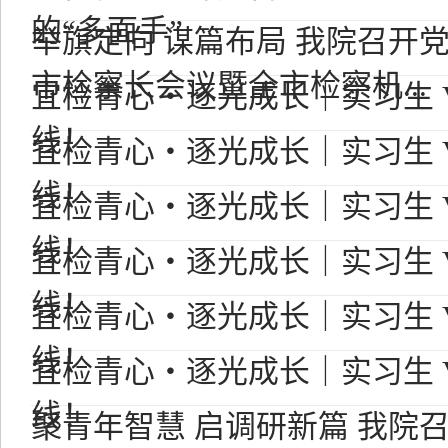
的“多面手”
举旗定向 谋篇布局 我院召开
市检察长会议暨全市检察机...
宜检青心・逐光成长｜实习生 V
线！
宜检青心・逐光成长｜实习生 V
线！
宜检青心・逐光成长｜实习生 V
线！
宜检青心・逐光成长｜实习生 V
线！
宜检青心・逐光成长｜实习生 V
线！
宜检青心・逐光成长｜实习生 V
线！
聚青年智慧 启调研新篇 我院