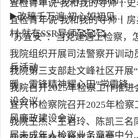
宜检青年说 我和我的导师丨
▶️改稿千万遍 初心如初见...
宜检青年说 我和我的导师丨
村 就有SSR导师🥰🥰🥰
"苏宜安"：当党建遇上检察，怎
我院组织开展司法警察开训动
兵活动
我院第三支部赴文峰社区开展
暖，雷锋精神耀心田”学雷锋...
我院召开2025年检察工作推
设会议
宜兴市检察院召开2025年检
风廉政建设会议
我院王杰、王君玲、陈凯三名
届未成年人检察业务竞赛中分..