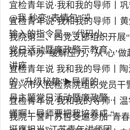
宜检青年说·我和我的导师丨
@我 秒变“表情包”🤣
宜检青年说·我和我的导师丨
输入的指令是🤜“代码小...
我院第三、四党支部组织开展“5
党日活动暨廉政警示教育...
我院举办“缓解压力，从‘心’做
讲座
宜检青年说 我和我的导师丨
的 “升级秘籍”▶️导师的...
宜兴市人民检察院组织党员干警开
月主题党日活动暨廉政警...
宜检青年说 我和我的导师丨
懂啊！导师要把我培养成 “...
我院干警叶苏哲受邀参加“青
挺膺担当”江苏青年讲师团...