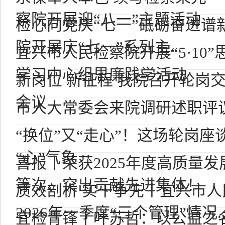
察院开展迎“八一”主题活动
检心向党庆“七一”砥砺奋进谱
院开展庆“七一”系列主...
宜兴市人民检察院开展“5·10
学习中心组思廉践学活动
新岗位 新征程 我院召开轮岗
会议
市人大常委会来院调研述职评
“换位”又“走心”！这场轮岗
“心”气象
喜报丨荣获2025年度高质量
等次、突出贡献先进集体！
质效剖析 实干争先丨宜兴市
2026年一季度“三个管理”情况..
宜检青锋丨叶苏哲：以公益之