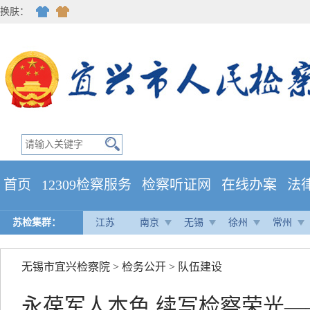
换肤：
首页
12309检察服务
检察听证网
在线办案
法
苏检集群：
江苏
南京
无锡
徐州
常州
无锡市宜兴检察院
>
检务公开
>
队伍建设
永葆军人本色 续写检察荣光