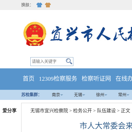
换肤：
首页
12309检察服务
检察听证网
在线
苏检集群：
南京
无锡
徐州
常州
爱分享
无锡市宜兴检察院
>
检务公开
>
队伍建设
> 正文
市人大常委会