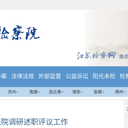
办案
法律法规
外部监督
公益诉讼
阳光未检
检
苏州
南通
连云港
淮安
盐城
扬州
来院调研述职评议工作