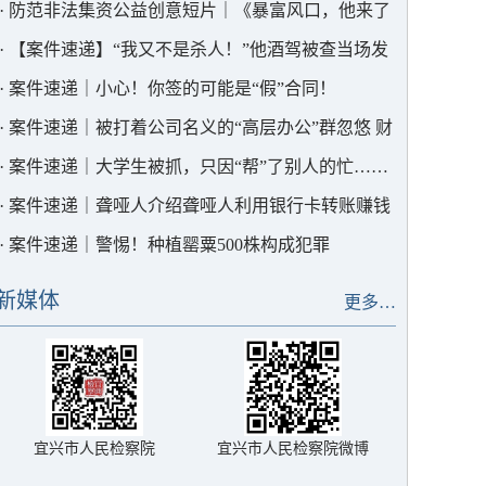
务的意见（试行）》会签仪式
·
防范非法集资公益创意短片｜《暴富风口，他来了
吗？》
·
【案件速递】“我又不是杀人！”他酒驾被查当场发
飙
·
案件速递｜小心！你签的可能是“假”合同！
·
案件速递｜被打着公司名义的“高层办公”群忽悠 财
务总监把几百万转给骗子
·
案件速递｜大学生被抓，只因“帮”了别人的忙……
·
案件速递｜聋哑人介绍聋哑人利用银行卡转账赚钱
涉案流水250余万元
·
案件速递｜警惕！种植罂粟500株构成犯罪
新媒体
更多…
宜兴市人民检察院
宜兴市人民检察院微博