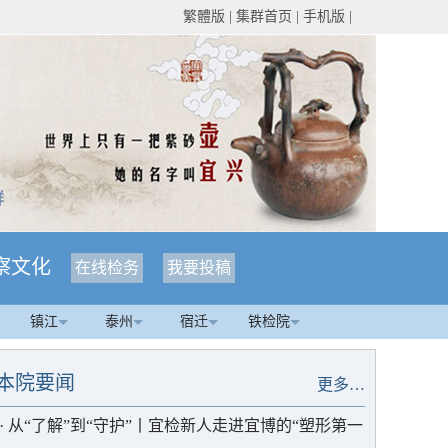
繁體版
|
集群首页
|
手机版
|
察文化
在线检务
我要投稿
镇江
泰州
宿迁
铁检院
本院要闻
更多…
·
从“了解”到“守护”丨宜检新人走进宜博的“塑形第一