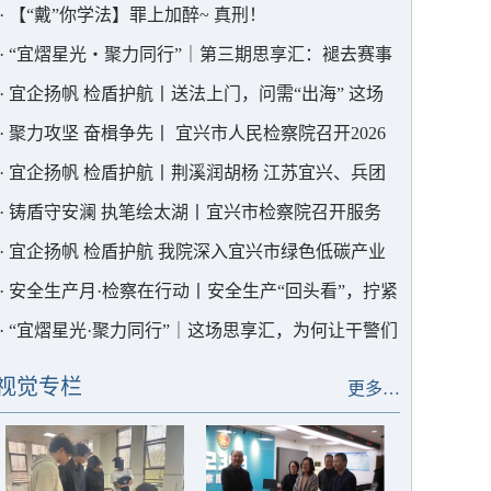
课”
·
【“戴”你学法】罪上加醉~ 真刑！
·
“宜熠星光・聚力同行”｜第三期思享汇：褪去赛事
光环，在沉淀与求索中笃行法治
·
宜企扬帆 检盾护航丨送法上门，问需“出海” 这场
调研走进“碧诺环保”
·
聚力攻坚 奋楫争先丨 宜兴市人民检察院召开2026
年半年度“三个管理”情况分析研判会商会
·
宜企扬帆 检盾护航丨荆溪润胡杨 江苏宜兴、兵团
七师涉外检察共建成果入选国家级法学论坛
·
铸盾守安澜 执笔绘太湖丨宜兴市检察院召开服务
保障安全生产与太湖综合治理工作专题部署会
·
宜企扬帆 检盾护航 我院深入宜兴市绿色低碳产业
协会开展涉外法治专题调研
·
安全生产月·检察在行动丨安全生产“回头看”，拧紧
生产“安全阀”
·
“宜熠星光·聚力同行”｜这场思享汇，为何让干警们
直呼“解渴”？
视觉专栏
更多…