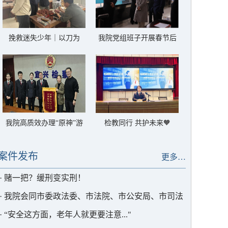
挽救迷失少年｜以刀为
我院党组班子开展春节后
笔，陶润初心
首个工作日走访慰问
我院高质效办理“原神”游
检教同行 共护未来🧡
戏手办著作权被侵权案获
被害企业赠锦旗致谢
案件发布
更多…
·
赌一把？缓刑变实刑！
·
我院会同市委政法委、市法院、市公安局、市司法
局举行《关于开展醉酒危险驾驶人员参与社会公益服
·
“安全这方面，老年人就更要注意..."