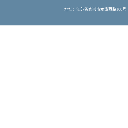
地址：江苏省宜兴市龙潭西路188号 邮编