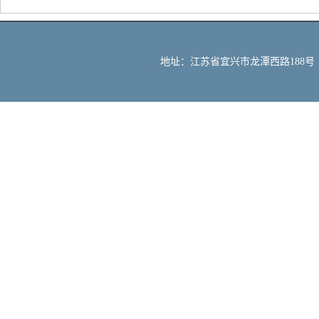
地址：江苏省宜兴市龙潭西路188号 邮编