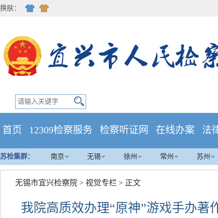
换肤：
首页
12309检察服务
检察听证网
在线办案
法
苏检集群：
南京
无锡
徐州
常州
苏州
无锡市宜兴检察院
>
视觉专栏
> 正文
我院高质效办理“原神”游戏手办著