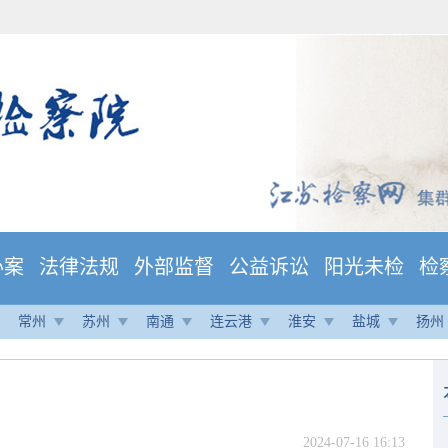
办案
法律法规
外部监督
公益诉讼
阳光未检
检
常州
苏州
南通
连云港
淮安
盐城
扬州
2024-07-16 16:13