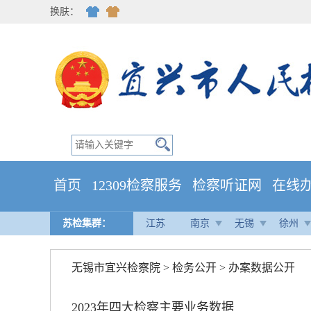
换肤：
首页
12309检察服务
检察听证网
在线
苏检集群：
江苏
南京
无锡
徐州
无锡市宜兴检察院
>
检务公开
>
办案数据公开
2023年四大检察主要业务数据