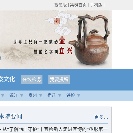
繁體版
|
集群首页
|
手机版
|
察文化
在线检务
我要投稿
镇江
泰州
宿迁
铁检
本院要闻
更多…
·
从“了解”到“守护”丨宜检新人走进宜博的“塑形第一