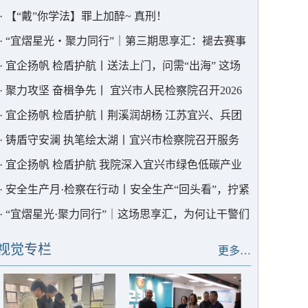
课”
·
【“戴”你学法】罪上加醉~ 真刑！
·
“宜熠星光・聚力同行”｜第三期思享汇：褪去赛事
光环，在沉淀与求索中笃行法治
·
宜企扬帆 检盾护航丨送法上门，问需“出海” 这场
调研走进“碧诺环保”
·
聚力攻坚 奋楫争先丨 宜兴市人民检察院召开2026
年半年度“三个管理”情况分析研判会商会
·
宜企扬帆 检盾护航丨荆溪润胡杨 江苏宜兴、兵团
七师涉外检察共建成果入选国家级法学论坛
·
铸盾守安澜 执笔绘太湖丨宜兴市检察院召开服务
保障安全生产与太湖综合治理工作专题部署会
·
宜企扬帆 检盾护航 我院深入宜兴市绿色低碳产业
协会开展涉外法治专题调研
·
安全生产月·检察在行动丨安全生产“回头看”，拧紧
生产“安全阀”
·
“宜熠星光·聚力同行”｜这场思享汇，为何让干警们
直呼“解渴”？
视觉专栏
更多…