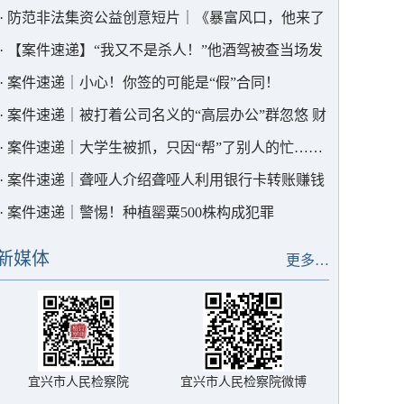
务的意见（试行）》会签仪式
·
防范非法集资公益创意短片｜《暴富风口，他来了
吗？》
·
【案件速递】“我又不是杀人！”他酒驾被查当场发
飙
·
案件速递｜小心！你签的可能是“假”合同！
·
案件速递｜被打着公司名义的“高层办公”群忽悠 财
务总监把几百万转给骗子
·
案件速递｜大学生被抓，只因“帮”了别人的忙……
·
案件速递｜聋哑人介绍聋哑人利用银行卡转账赚钱
涉案流水250余万元
·
案件速递｜警惕！种植罂粟500株构成犯罪
新媒体
更多…
宜兴市人民检察院
宜兴市人民检察院微博