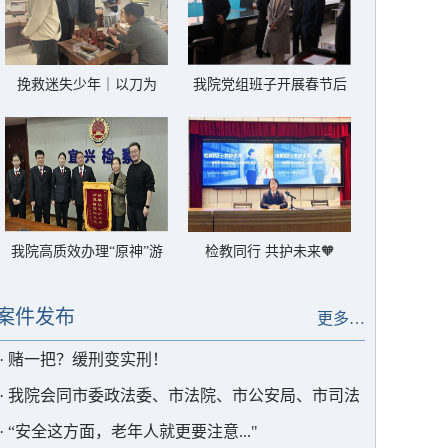
挽救迷失少年｜以刀为
我院党组班子开展春节后
笔，陶润初心
首个工作日走访慰问
我院高质效办理“原神”游
检教同行 共护未来🧡
戏手办著作权被侵权案获
被害企业赠锦旗致谢
案件发布
更多…
·
赌一把？缓刑变实刑！
·
我院会同市委政法委、市法院、市公安局、市司法
局举行《关于开展醉酒危险驾驶人员参与社会公益服
·
“安全这方面，老年人就更要注意..."