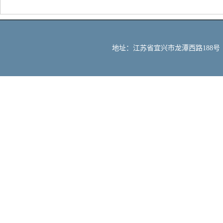
地址：江苏省宜兴市龙潭西路188号 邮编