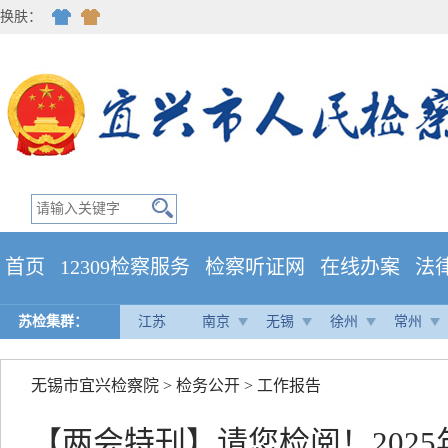
换肤：
首页
12309检察服务
检察听证网
在线办案
法
苏检集群：
江苏
南京
无锡
徐州
常州
无锡市宜兴检察院
>
检务公开
>
工作报告
【两会特刊】请您检阅！202