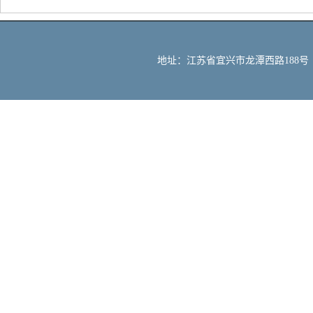
地址：江苏省宜兴市龙潭西路188号 邮编