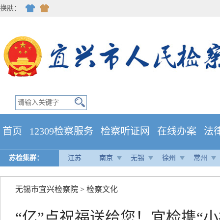
换肤：
首页
12309检察服务
检察听证网
在线办案
法
苏检集群：
江苏
南京
无锡
徐州
常州
无锡市宜兴检察院
>
检察文化
“亿”点祝福送给您！宜检携“