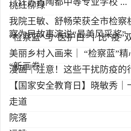
（江苏省陶都中等专业学校 ...
桃红柳绿
我院王敏、舒畅荣获全市检察
察为民故事演说“最美风采奖”
“检察蓝”与“医护白”丨比“疫”
美丽乡村入画来｜ “检察蓝”精
“新画卷”
漫画｜注意！这些干扰防疫的
【国家安全教育日】晓敏秀｜
走道
院落